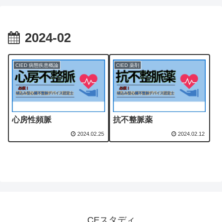
2024-02
CIED 病態疾患概論
CIED 薬剤
心房性頻脈
抗不整脈薬
2024.02.25
2024.02.12
CEスタディ