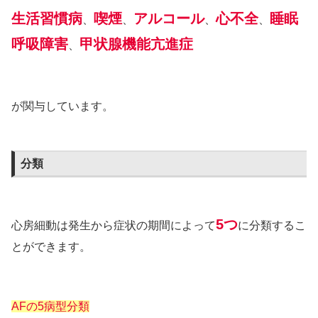
生活習慣病
喫煙
アルコール
心不全
睡眠
、
、
、
、
呼吸障害
甲状腺機能亢進症
、
が関与して
います。
分類
5つ
心房細動は発生から症状の期間によって
に分類するこ
とができます。
AFの5病型分類