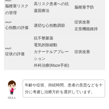
step3
高リスク患者への抗
脳梗塞リスク
脳梗塞予防
凝固療法
の管理
症状改善
step4
適切な心拍数調節
心拍数の評価
左室機能維持
抗不整脈薬
電気的除細動
step5
カテーテルアブレー
症状改善
症状の評価
ション
外科治療(Maze手術)
年齢や症状、持続時間、患者の意思などを十
分に考慮し治療方針を選択しています。
CEさん