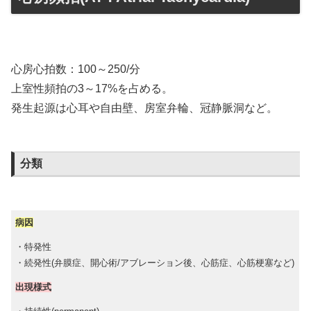
心房心拍数：100～250/分
上室性頻拍の3～17%を占める。
発生起源は心耳や自由壁、房室弁輪、冠静脈洞など。
分類
病因
・特発性
・続発性(弁膜症、開心術/アブレーション後、心筋症、心筋梗塞など)
出現様式