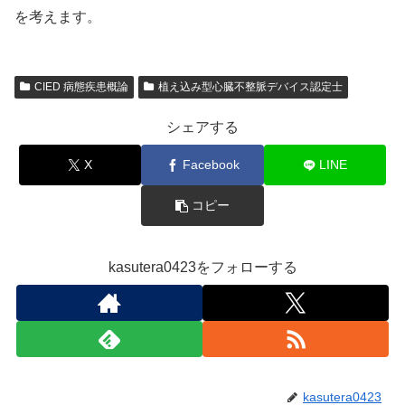
を考えます。
CIED 病態疾患概論
植え込み型心臓不整脈デバイス認定士
シェアする
X
Facebook
LINE
コピー
kasutera0423をフォローする
kasutera0423