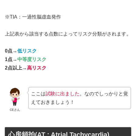
※TIA：一過性脳虚血発作
上記表から該当する点数によってリスク分類がされます。
0点
→
低リスク
1点
→
中等度リスク
2点以上
→
高リスク
ここは
試験に出ました
。なのでしっかりと覚
えておきましょう！
CEさん
心房頻拍(AT : Atrial Tachycardia)