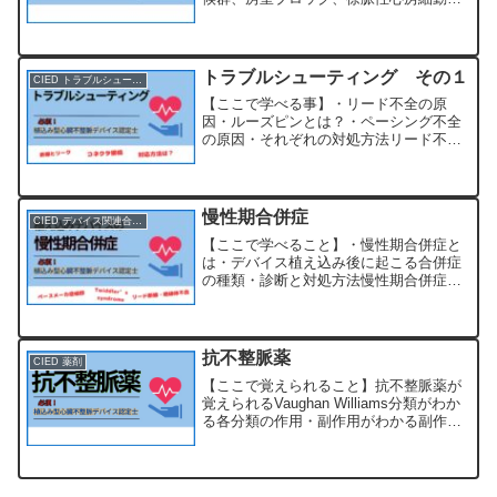
心房粗動。植え込み型心臓不整脈デバイ
ス認定士でもよく出題される範囲です。
しっかりと覚えて本番に臨みましょう。
トラブルシューティング その１
CIED トラブルシューティング
【ここで学べる事】・リード不全の原
因・ルーズピンとは？・ペーシング不全
の原因・それぞれの対処方法リード不全
リード内の構造は陽極と陰極の導線が入
っています。本来この２つの導線が電気
的に接触しないように絶縁体に覆われて
います。ただ、何らかの原因...
慢性期合併症
CIED デバイス関連合併症
【ここで学べること】・慢性期合併症と
は・デバイス植え込み後に起こる合併症
の種類・診断と対処方法慢性期合併症慢
性疾患が長期にわたり持続するもので
す。例として糖尿病があげられ、早期発
見と適切な治療により発症を抑えたり、
進行を遅らせることができま...
抗不整脈薬
CIED 薬剤
【ここで覚えられること】抗不整脈薬が
覚えられるVaughan Williams分類がわか
る各分類の作用・副作用がわかる副作用
として・催不整脈作用(薬の投与により既
存の不整脈が悪化する、または新たな不
整脈が発現する)・陰性変力作用(弱心作
用)があり、器質的心疾患や心不全、LOS