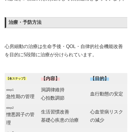
治療・予防方法
心房細動の治療は生命予後・QOL・自律的社会機能改善
を目的に5段階に治療が分けられています。
【内容】
【目的】
【各ステップ】
洞調律維持
step1
血行動態の安定
急性期の管理
心拍数調節
step2
生活習慣改善
心血管病リスク
憎悪因子の管
基礎心疾患の治療
の減少
理