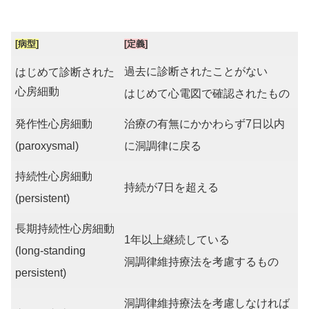
[病型]
[定義]
過去
に診断されたことがない
はじめて診断された
心房細動
はじめて心電図で確認されたもの
発作性心房細動
治療の有無にかかわらず7日以内
(paroxysmal)
に洞調律に戻る
持続性心房細動
持続が7日を超える
(persistent)
長期持続性心房細動
1年以上継続している
(long-standing
洞調律維持療法を考慮するもの
persistent)
洞調律維持療法を考慮しなければ