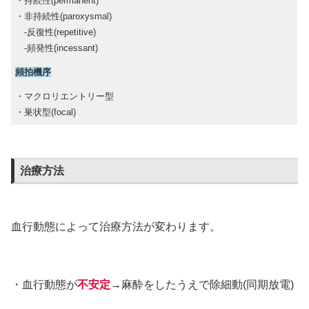
・持続性(permanent)
・非持続性(paroxysmal)
-反復性(repetitive)
-頻発性(incessant)
頻拍機序
・マクロリエントリー型
・巣状型(focal)
治療方法
血行動態によって治療方法が変わります。
・血行動態が
不安定
→麻酔をしたうえで除細動(同期放電)