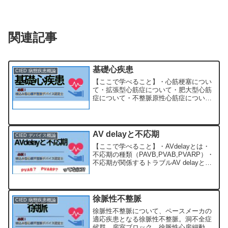
関連記事
基礎心疾患
CIED 病態疾患概論
【ここで学べること】・心筋梗塞につい
て・拡張型心筋症について・肥大型心筋
症について・不整脈原性心筋症について
基礎心疾患とは？心臓や血管に関連する
疾患や異常の総称です。心臓病、高血
圧、動脈硬化、心筋梗塞、不整脈などが
含まれます。これらの疾患は...
AV delayと不応期
CIED デバイス概論
【ここで学べること】・AVdelayとは・
不応期の種類（PAVB,PVAB,PVARP）・
不応期が関係するトラブルAV delayと不
応期AV delayとは、ペースメーカにおい
て心房が収縮した後心室内に十分に血液
が充填されるための時間です...
徐脈性不整脈
CIED 病態疾患概論
徐脈性不整脈について、ペースメーカの
適応疾患となる徐脈性不整脈。洞不全症
候群、房室ブロック、徐脈性心房細動、