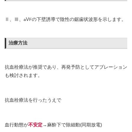
Ⅱ、Ⅲ、
V
の下壁誘導で陰性の鋸歯状波形を示します。
a
F
治療方法
抗血栓療法が推奨であり、再発予防としてアブレーション
も検討されます。
抗血栓療法を行ったうえで
血行動態が
不安定
→麻酔下で除細動(同期放電)