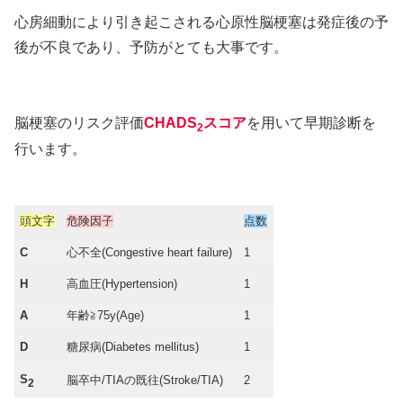
心房細動により引き起こされる心原性脳梗塞は発症後の予
後が不良であり、予防がとても大事です。
脳梗塞のリスク評価
CHADS
スコア
を用いて早期診断を
2
行います。
頭文字
危険因子
点数
C
心不全(Congestive heart failure)
1
H
高血圧(Hypertension)
1
A
年齢≧75y(Age)
1
D
糖尿病(Diabetes mellitus)
1
S
脳卒中/TIAの既往(Stroke/TIA)
2
2