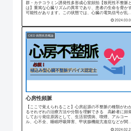
群・カテコラミン誘発性多形成心室頻拍【致死性不整脈
は】重篤な心臓リズムの異常であり、患者の生命を脅か
可能性があります。この状態では、心臓の電気信号が乱
れ、心室が不規則に収縮します。主な種...
2024.03.0
CIED 病態疾患概論
心房性頻脈
【ここで覚えられること】心房起源の不整脈の種類がわ
るそれぞれの治療方法や分類を理解できる 高齢者に頻
しており発症原因として、生活習慣病、喫煙、アルコー
ル、心不全、睡眠呼吸障害、甲状腺機能亢進症などが関
している。ICMは2～3年間の心電図記録が可能になり、
2024.02.2