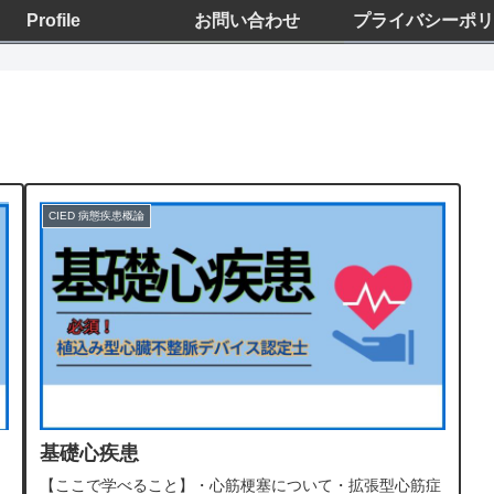
Profile
お問い合わせ
プライバシーポリ
CIED 病態疾患概論
基礎心疾患
【ここで学べること】・心筋梗塞について・拡張型心筋症