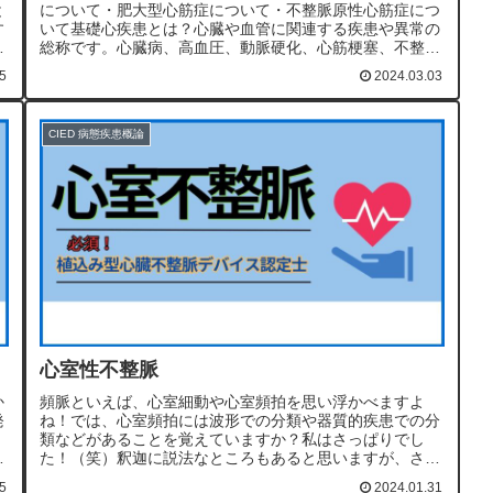
と
について・肥大型心筋症について・不整脈原性心筋症につ
す
いて基礎心疾患とは？心臓や血管に関連する疾患や異常の
総称です。心臓病、高血圧、動脈硬化、心筋梗塞、不整脈
などが含まれます。これらの疾患は...
5
2024.03.03
CIED 病態疾患概論
心室性不整脈
か
頻脈といえば、心室細動や心室頻拍を思い浮かべますよ
発
ね！では、心室頻拍には波形での分類や器質的疾患での分
類などがあることを覚えていますか？私はさっぱりでし
与
た！（笑）釈迦に説法なところもあると思いますが、さっ
外
くりとまとめてみました！ここでの記事は「植込み型心臓
5
2024.01.31