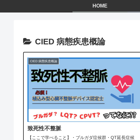
HOME
CIED 病態疾患概論
CIED 病態疾患概論
致死性不整脈
【ここで学べること】・ブルガダ症候群・QT延長症候