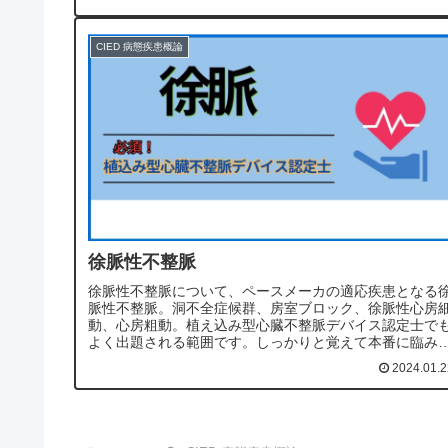
来で導入できることから普及している。遠隔での管理も
能。原因不明の失神や2016年からは原因不明の潜因性脳
塞の診断(AF検出のため)に対して保険適用となっている
CIED 病態疾患概論
徐脈性不整脈
徐脈性不整脈について、ペースメーカの適応疾患となる
脈性不整脈。洞不全症候群、房室ブロック、徐脈性心房
動、心房粗動。植え込み型心臓不整脈デバイス認定士で
よく出題される範囲です。しっかりと覚えて本番に臨み
しょう。
2024.01.2